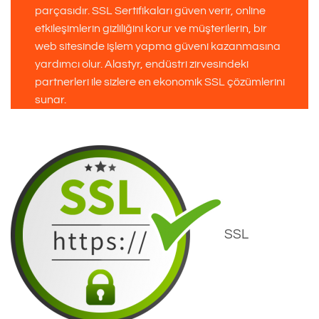
parçasıdır. SSL Sertifikaları güven verir, online
etkileşimlerin gizliliğini korur ve müşterilerin, bir
web sitesinde işlem yapma güveni kazanmasına
yardımcı olur. Alastyr, endüstri zirvesindeki
partnerleri ile sizlere en ekonomik SSL çözümlerini
sunar.
SSL