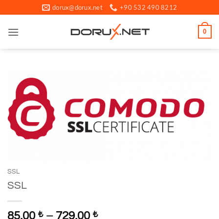
İçeriğe
dorux@dorux.net
+90 532 490 8212
atla
0
SSL
SSL
85,00
₺
–
729,00
₺