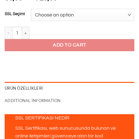
SSL Seçimi
SSL quantity
ADD TO CART
ÜRÜN ÖZELLIKLERI
ADDITIONAL INFORMATION
SSL SERTİFİKASI NEDİR
SSL Sertifikası, web sunucusunda bulunan ve
online iletişimleri güvenceye alan bir kod